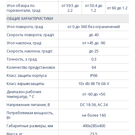
Угол обзора по
от 59.5 до
от 50.4 до
от 60 до 1.2
горизонтали, град
2.2
1.2
ОБЩИЕ ХАРАКТЕРИСТИКИ
Угол поворота, град
от 0 до 360 без ограничений
Скорость поворота, град/с
до 40
Угол наклона, град
от +45 до -90
Скорость наклона, град/с
до 25
Точность, ± град
0.3
Количество предустановок
64
Класс защиты корпуса
IP66
Класс взрывозащиты
1Ех db IIB T6 Gb X
Диапазон рабочих
от -60 до +50
температур, ° C
Напряжение питания, В
DC 18-36, AC 24
Потребляемая мощность,
не более 160
Вт
Габаритные размеры, мм
490x285x400
Масса, кг
23.5