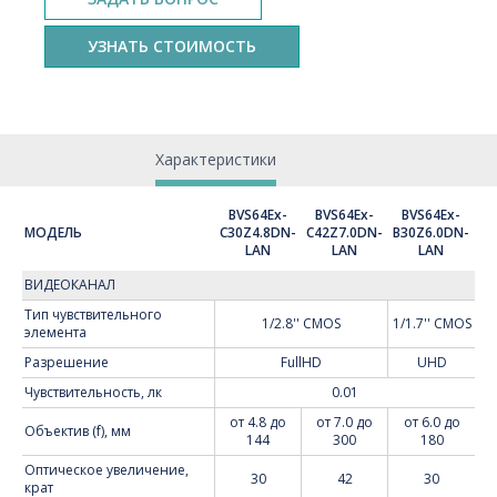
УЗНАТЬ СТОИМОСТЬ
Характеристики
BVS64Ex-
BVS64Ex-
BVS64Ex-
МОДЕЛЬ
C30Z4.8DN-
C42Z7.0DN-
B30Z6.0DN-
LAN
LAN
LAN
ВИДЕОКАНАЛ
Тип чувствительного
1/2.8'' CMOS
1/1.7'' CMOS
элемента
Разрешение
FullHD
UHD
Чувствительность, лк
0.01
от 4.8 до
от 7.0 до
от 6.0 до
Объектив (f), мм
144
300
180
Оптическое увеличение,
30
42
30
крат