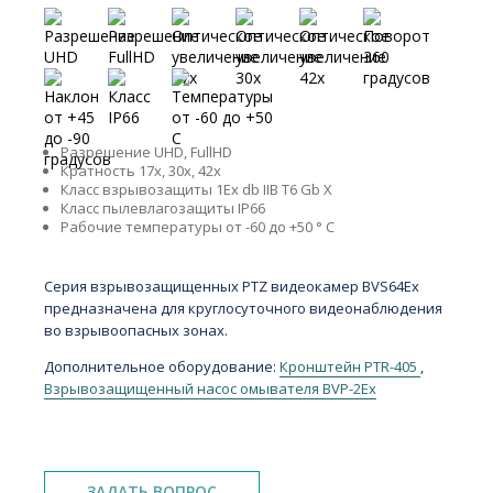
Ключевые особенности
Разрешение
UHD, FullHD
Кратность
17x, 30x, 42x
Класс взрывозащиты
1Ех db IIB T6 Gb X
Класс пылевлагозащиты
IP66
Рабочие температуры
от -60 до +50 ° C
Краткое описание
Серия взрывозащищенных PTZ видеокамер BVS64Ex
предназначена для круглосуточного видеонаблюдения
во взрывоопасных зонах.
Дополнительное оборудование:
Кронштейн PTR-405
,
Взрывозащищенный насос омывателя BVP-2Ex
ЗАДАТЬ ВОПРОС