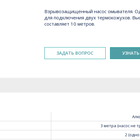
Ключевые особенности
Краткое описание
Взрывозащищенный насос омывателя. Од
для подключения двух термокожухов. В
составляет 10 метров.
ЗАДАТЬ ВОПРОС
УЗНАТЬ
Алю
3 метра (насос не 
2 (одно