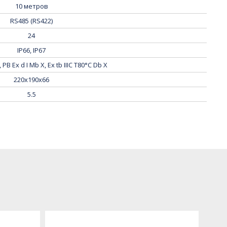
10 метров
RS485 (RS422)
24
IP66, IP67
, PB Ex d I Mb X, Ех tb IIIC T80°C Db X
220х190х66
5.5