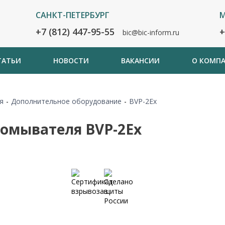
САНКТ-ПЕТЕРБУРГ
М
+7 (812) 447-95-55
+
bic@bic-inform.ru
ТАТЬИ
НОВОСТИ
ВАКАНСИИ
О КОМП
я
-
Дополнительное оборудование
-
BVP-2Ex
омывателя BVP-2Ex
Сертификаты