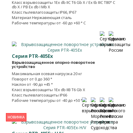
Класс взрывозащиты
1Ех db IIC T6 Gb X / Ех tb IIIC T80° C
db X / PB Ex db I Mb X
Класс пылевлагозащиты
IP66, IP67
Материал
Нержавеющая сталь
Рабочие температуры
от -60 до +60 ° C
Серия PTR-405Ex
Взрывозащищенное опорно-поворотное
устройство
Максимальная осевая нагрузка
20 кг
Поворот
от 0 до 360 °
Наклон
от -90 до +45 °
Класс взрывозащиты
1Ех db IIB T6 Gb X
Класс пылевлагозащиты
IP66
Рабочие температуры
от -40 до +50 ° C
НОВИНКА