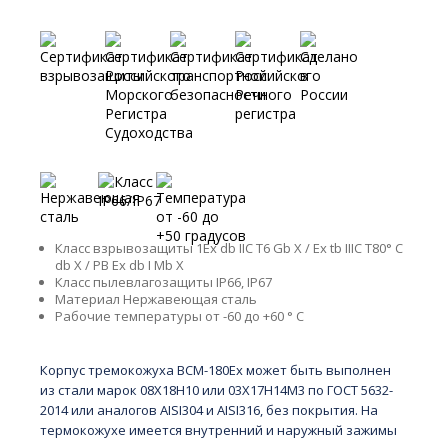
Сертификаты
Ключевые особенности
Класс взрывозащиты
1Ех db IIC T6 Gb X / Ех tb IIIC T80° C
db X / PB Ex db I Mb X
Класс пылевлагозащиты
IP66, IP67
Материал
Нержавеющая сталь
Рабочие температуры
от -60 до +60 ° C
Краткое описание
Корпус тремокожуха BCM-180Ex может быть выполнен
из стали марок 08X18H10 или 03X17H14M3 по ГОСТ 5632-
2014 или аналогов AISI304 и AISI316, без покрытия. На
термокожухе имеется внутренний и наружный зажимы