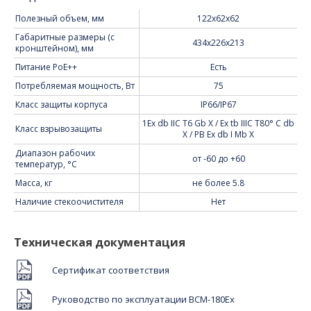
Полезный объем, мм
122x62x62
Габаритные размеры (с
434x226x213
кронштейном), мм
Питание PoE++
Есть
Потребляемая мощность, Вт
75
Класс защиты корпуса
IP66/IP67
1Ех db IIC T6 Gb X / Ех tb IIIC T80° C db
Класс взрывозащиты
X / PB Ex db I Mb X
Диапазон рабочих
от -60 до +60
температур, °C
Масса, кг
не более 5.8
Наличие стекоочистителя
Нет
Подробное описание
Техническая документация
Сертификат соответствия
Руководство по эксплуатации BCM-180Ex