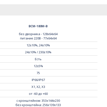
BCM-180M-B
без дворника - 128х64х64
питание 220В - 77х64х64
12±10%, 24±10%
24±10% / 230±10%
Есть
12±5%
75
IP66/IP67
Х1, Х2, Х3
от -60 до +60
с кронштейном: 353х144х230
без кронштейна: 256х139х133