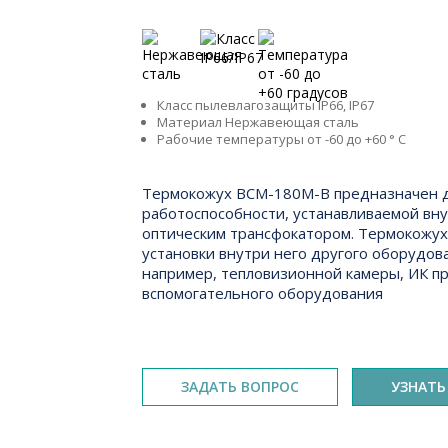
Ключевые особенности
Класс пылевлагозащиты
IP66, IP67
Материал
Нержавеющая сталь
Рабочие температуры
от -60 до +60 ° C
Краткое описание
Термокожух BCM-180M-B предназначен д
работоспособности, устанавливаемой вну
оптическим трансфокатором. Термокожух
установки внутри него другого оборудо
например, тепловизионной камеры, ИК пр
вспомогательного оборудования
ЗАДАТЬ ВОПРОС
УЗНАТЬ