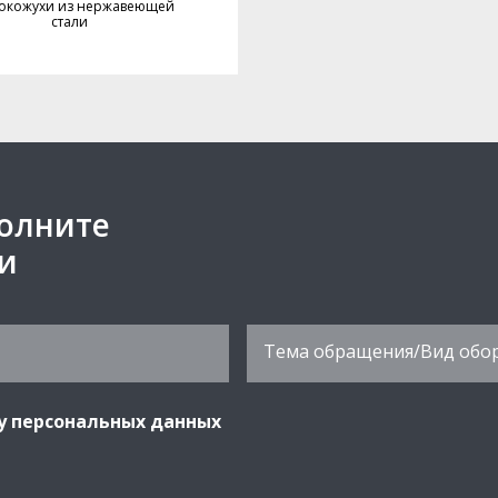
окожухи из нержавеющей
стали
полните
ми
у персональных данных