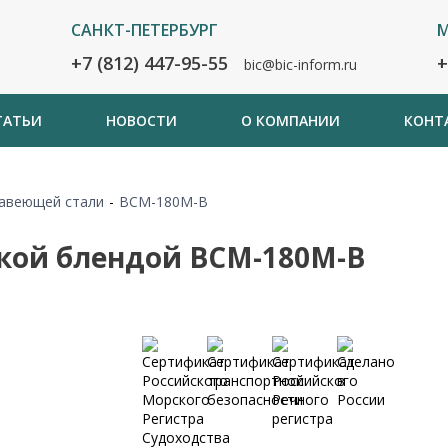
САНКТ-ПЕТЕРБУРГ
М
+7 (812) 447-95-55
+
bic@bic-inform.ru
ТАТЬИ
НОВОСТИ
О КОМПАНИИ
КОНТ
авеющей стали
-
BCM-180M-B
кой блендой BCM-180M-B
Сертификаты