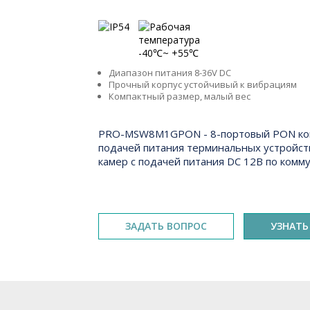
Ключевые особенности
Диапазон питания 8-36V DC
Прочный корпус устойчивый к вибрациям
Компактный размер, малый вес
Краткое описание
PRO-MSW8M1GPON - 8-портовый PON комм
подачей питания терминальных устройст
камер с подачей питания DC 12В по комм
ЗАДАТЬ ВОПРОС
УЗНАТЬ