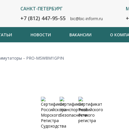
САНКТ-ПЕТЕРБУРГ
М
+7 (812) 447-95-55
+
bic@bic-inform.ru
ТАТЬИ
НОВОСТИ
ВАКАНСИИ
О КОМП
ммутаторы
-
PRO-MSW8M1GPIN
Сертификаты