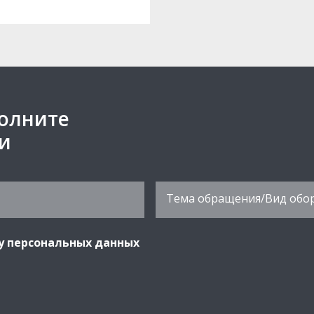
полните
ми
у персональных данных