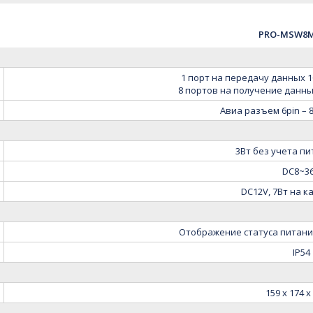
PRO-MSW8M
1 порт на передачу данных 10/
8 портов на получение данных 
Авиа разъем 6pin – 8 
3Вт без учета п
DC8~3
DC12V, 7Вт на 
Отображение статуса питания
IP54
159 x 174 x