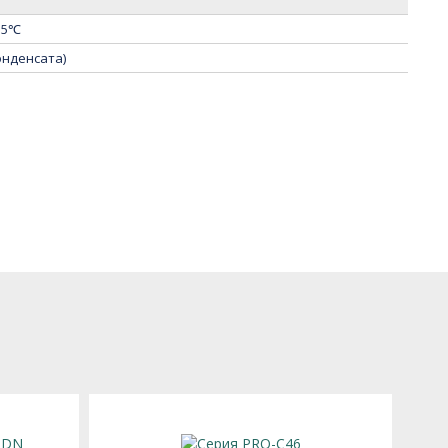
55℃
онденсата)