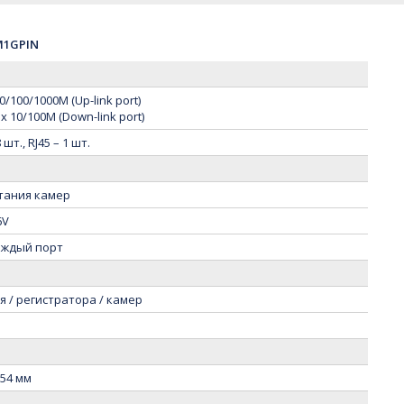
1GPIN
100/1000M (Up-link port)
10/100M (Down-link port)
шт., RJ45 – 1 шт.
итания камер
6V
каждый порт
 / регистратора / камер
 54 мм