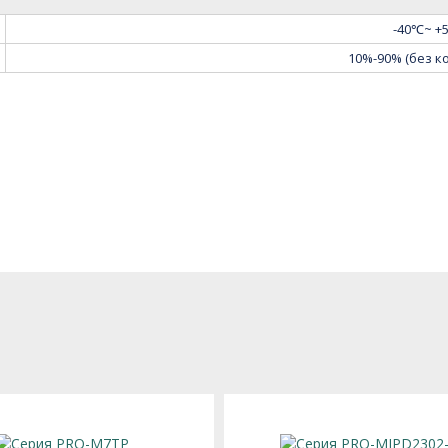
-40℃~ +
10%-90% (без к