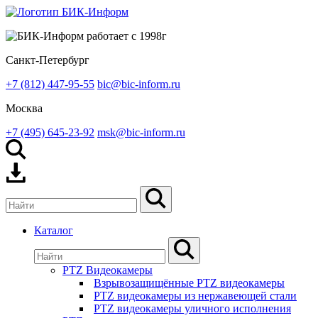
Санкт-Петербург
+7 (812) 447-95-55
bic@bic-inform.ru
Москва
+7 (495) 645-23-92
msk@bic-inform.ru
Каталог
PTZ Видеокамеры
Взрывозащищённые PTZ видеокамеры
PTZ видеокамеры из нержавеющей стали
PTZ видеокамеры уличного исполнения