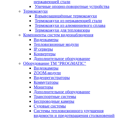
нержавеющей стали
Уличные опорно-поворотные устройства
Термокожухи
Взрывозащищённые термокожухи
Термокожухи из нержавеющей стали
Термокожухи из алюминиевого сплава
Термокожухи для тепловизора
Компоненты систем видеонаблюдения
Видеокамеры
Тепловизионные модули
IP серверы
Конвертеры
Дополнительное оборудование
Оборудование TM "PROGMATIC"
Видеокамеры
ZOOM-модули
Видеорегистраторы
Коммутаторы
Мониторы
Дополнительное оборудование
Транспортные системы
Беспроводные камеры
Судовые системы
Системы тепловизионного улучшения
видимости и предотвращения столкновений