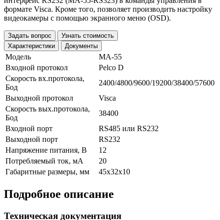
интерфейс RS232 (MA-55-RS323) в команды управления в
формате Visca. Кроме того, позволяет производить настройку
видеокамеры с помощью экранного меню (OSD).
Задать вопрос
Узнать стоимость
Характеристики
Документы
Модель
MA-55
Входной протокол
Pelco D
Скорость вх.протокола,
2400/4800/9600/19200/38400/57600
Бод
Выходной протокол
Visca
Скорость вых.протокола,
38400
Бод
Входной порт
RS485 или RS232
Выходной порт
RS232
Напряжение питания, В
12
Потребляемый ток, мА
20
Габаритные размеры, мм
45x32x10
Подробное описание
Техническая документация