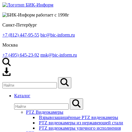
Санкт-Петербург
+7 (812) 447-95-55
bic@bic-inform.ru
Москва
+7 (495) 645-23-92
msk@bic-inform.ru
Каталог
PTZ Видеокамеры
Взрывозащищённые PTZ видеокамеры
PTZ видеокамеры из нержавеющей стали
PTZ видеокамеры уличного исполнения