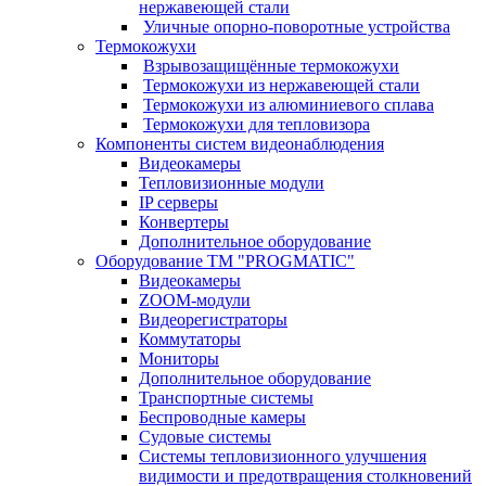
нержавеющей стали
Уличные опорно-поворотные устройства
Термокожухи
Взрывозащищённые термокожухи
Термокожухи из нержавеющей стали
Термокожухи из алюминиевого сплава
Термокожухи для тепловизора
Компоненты систем видеонаблюдения
Видеокамеры
Тепловизионные модули
IP серверы
Конвертеры
Дополнительное оборудование
Оборудование TM "PROGMATIC"
Видеокамеры
ZOOM-модули
Видеорегистраторы
Коммутаторы
Мониторы
Дополнительное оборудование
Транспортные системы
Беспроводные камеры
Судовые системы
Системы тепловизионного улучшения
видимости и предотвращения столкновений