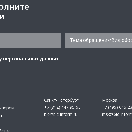
полните
ми
у персональных данных
Санкт-Петербург
Москва
+7 (812) 447-95-55
+7 (495) 645-2
визором
bic@bic-inform.ru
msk@bic-inform
ы
йства